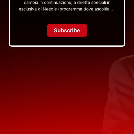
cambia in continuazione, a dirette speciali in
esclusiva di Needle (programma dove ascoltiamo
insieme vinili), le dirette intime Let's Spend
Tonight Together e altri programmi su Red Ronnie
TV non visibili da nessuna altra parte
Subscribe