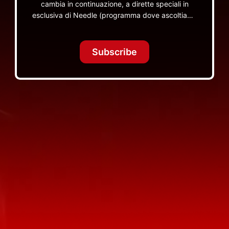
cambia in continuazione, a dirette speciali in
esclusiva di Needle (programma dove ascoltiamo
insieme vinili), le dirette intime Let's Spend
Tonight Together e altri programmi su Red Ronnie
TV non visibili da nessuna altra parte
Subscribe