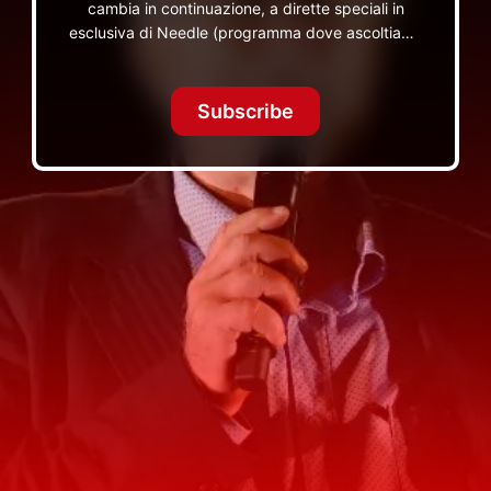
cambia in continuazione, a dirette speciali in
esclusiva di Needle (programma dove ascoltiamo
insieme vinili), le dirette intime Let's Spend
Tonight Together e altri programmi su Red Ronnie
TV non visibili da nessuna altra parte
Subscribe