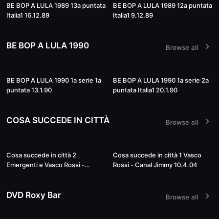
52:28
51:34
BE BOP A LULA 1989 13a puntata
BE BOP A LULA 1989 12a puntata
Italia1 16.12.89
Italia1 9.12.89
BE BOP A LULA 1990
Browse all
50:31
53:24
BE BOP A LULA 1990 1a serie 1a
BE BOP A LULA 1990 1a serie 2a
puntata 13.1.90
puntata Italia1 20.1.90
COSA SUCCEDE IN CITTÀ
Browse all
41:24
32:13
Cosa succede in città 2
Cosa succede in città 1 Vasco
Emergenti e Vasco Rossi -
Rossi - Canal Jimmy 10.4.04
17.4.04
DVD Roxy Bar
Browse all