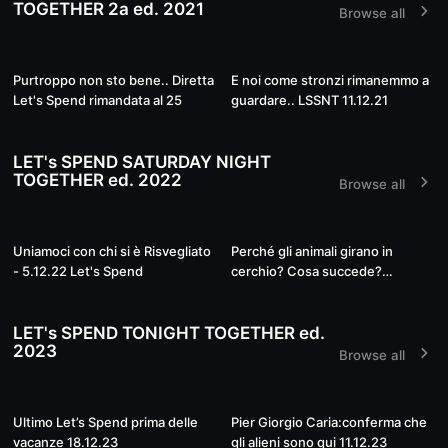
TOGETHER 2a ed. 2021
Browse all
Live
Live
Purtroppo non sto bene.. Diretta
E noi come stronzi rimanemmo a
Let's Spend rimandata al 25
guardare.. LSSNT 11.12.21
LET's SPEND SATURDAY NIGHT
TOGETHER ed. 2022
Browse all
Live
Live
Uniamoci con chi si è Risvegliato
Perché gli animali girano in
- 5.12.22 Let's Spend
cerchio? Cosa succede?
28.11.22
LET's SPEND TONIGHT TOGETHER ed.
2023
Browse all
03:08:01
03:15:20
Ultimo Let’s Spend prima delle
Pier Giorgio Caria:conferma che
vacanze 18.12.23
gli alieni sono qui 11.12.23