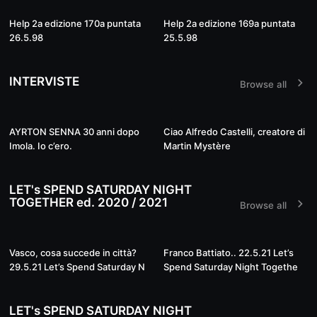
02:01:38
02:03:27
Help 2a edizione 170a puntata
Help 2a edizione 169a puntata
26.5.98
25.5.98
INTERVISTE
Browse all
41:41
34:47
AYRTON SENNA 30 anni dopo
Ciao Alfredo Castelli, creatore di
Imola. Io c’ero.
Martin Mystère
LET's SPEND SATURDAY NIGHT
TOGETHER ed. 2020 / 2021
Browse all
Live
Live
Vasco, cosa succede in città?
Franco Battiato.. 22.5.21 Let’s
29.5.21 Let’s Spend Saturday N
Spend Saturday Night Togethe
LET's SPEND SATURDAY NIGHT