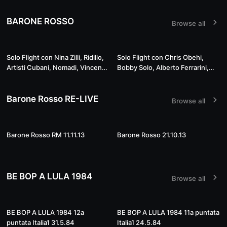
BARONE ROSSO
Browse all
Live
Live
Solo Flight con Nina Zilli, Ridillo,
Solo Flight con Chris Obehi,
Artisti Cubani, Nomadi, Vincenzo
Bobby Solo, Alberto Ferrarini,
Incenzo, Bobby Solo, Ilaria
Manuel Aspidi, Grazia Di
Argiolas, Roberta Giallo e vinili
Michele, Mira Floriditas, Mielizia,
Barone Rosso RE-LIVE
22.6.2020 ...
best guitars on vinyl 15.6.2020
Browse all
...
03:07:27
03:09:51
Barone Rosso RM 11.11.13
Barone Rosso 21.10.13
BE BOP A LULA 1984
Browse all
55:21
55:36
BE BOP A LULA 1984 12a
BE BOP A LULA 1984 11a puntata
puntata Italia1 31.5.84
Italia1 24.5.84