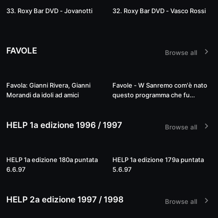
03:31:33
03:16:40
33. Roxy Bar DVD - Jovanotti
32. Roxy Bar DVD - Vasco Rossi
FAVOLE
Browse all
09:14
17:31
Favola: Gianni Rivera, Gianni
Favole - W Sanremo com'è nato
Morandi da idoli ad amici
questo programma che fu
rivoluzionario - Let’s Spend
Tonight Together 6 ...
HELP 1a edizione 1996 / 1997
Browse all
02:02:33
02:02:49
HELP 1a edizione 180a puntata
HELP 1a edizione 179a puntata
6.6.97
5.6.97
HELP 2a edizione 1997 / 1998
Browse all