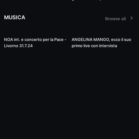
MUSICA
Browse all
39:58
58:18
NOA int. e concerto per la Pace -
ANGELINA MANGO, ecco il suo
Livorno 31.7.24
primo live con intervista