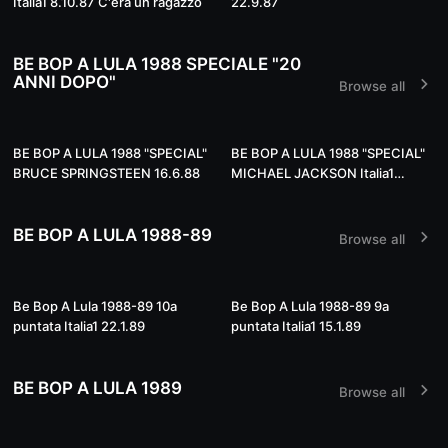
Italia1 8.10.87 C'era un ragazzo
22.9.87
BE BOP A LULA 1988 SPECIALE "20
ANNI DOPO"
Browse all
51:29
49:27
BE BOP A LULA 1988 "SPECIAL"
BE BOP A LULA 1988 "SPECIAL"
BRUCE SPRINGSTEEN 16.6.88
MICHAEL JACKSON Italia1
9.6.88
BE BOP A LULA 1988-89
Browse all
01:07:05
51:56
Be Bop A Lula 1988-89 10a
Be Bop A Lula 1988-89 9a
puntata Italia1 22.1.89
puntata Italia1 15.1.89
BE BOP A LULA 1989
Browse all