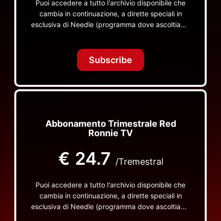
Puoi accedere a tutto l'archivio disponibile che
cambia in continuazione, a dirette speciali in
esclusiva di Needle (programma dove ascoltiamo
insieme vinili), le dirette intime Let's Spend
Tonight Together e altri programmi su Red Ronnie
TV non visibili da nessuna altra parte
Subscribe
Abbonamento Trimestrale Red
Ronnie TV
€
24.7
/Tremestral
Puoi accedere a tutto l'archivio disponibile che
cambia in continuazione, a dirette speciali in
esclusiva di Needle (programma dove ascoltiamo
insieme vinili), le dirette intime Let's Spend