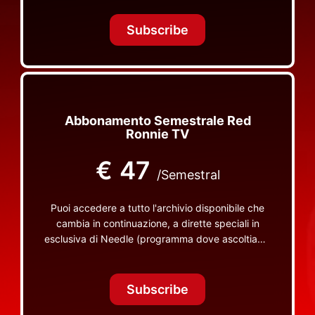
Tonight Together e altri programmi su Red Ronnie
TV non visibili da nessuna altra parte
Subscribe
Abbonamento Semestrale Red
Ronnie TV
€
47
/Semestral
Puoi accedere a tutto l'archivio disponibile che
cambia in continuazione, a dirette speciali in
esclusiva di Needle (programma dove ascoltiamo
insieme vinili), le dirette intime Let's Spend
Tonight Together e altri programmi su Red Ronnie
TV non visibili da nessuna altra parte
Subscribe