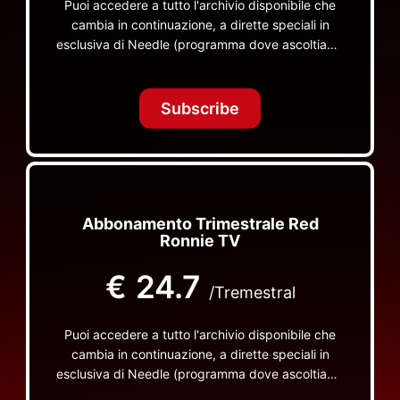
Puoi accedere a tutto l'archivio disponibile che
cambia in continuazione, a dirette speciali in
esclusiva di Needle (programma dove ascoltiamo
insieme vinili), le dirette intime Let's Spend
Tonight Together e altri programmi su Red Ronnie
TV non visibili da nessuna altra parte
Subscribe
Abbonamento Trimestrale Red
Ronnie TV
€
24.7
/Tremestral
Puoi accedere a tutto l'archivio disponibile che
cambia in continuazione, a dirette speciali in
esclusiva di Needle (programma dove ascoltiamo
insieme vinili), le dirette intime Let's Spend