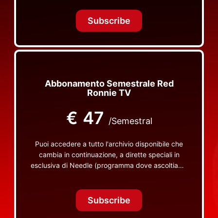
Tonight Together e altri programmi su Red Ronnie
TV non visibili da nessuna altra parte
Subscribe
Abbonamento Semestrale Red
Ronnie TV
€
47
/Semestral
Puoi accedere a tutto l'archivio disponibile che
cambia in continuazione, a dirette speciali in
esclusiva di Needle (programma dove ascoltiamo
insieme vinili), le dirette intime Let's Spend
Tonight Together e altri programmi su Red Ronnie
TV non visibili da nessuna altra parte
Subscribe