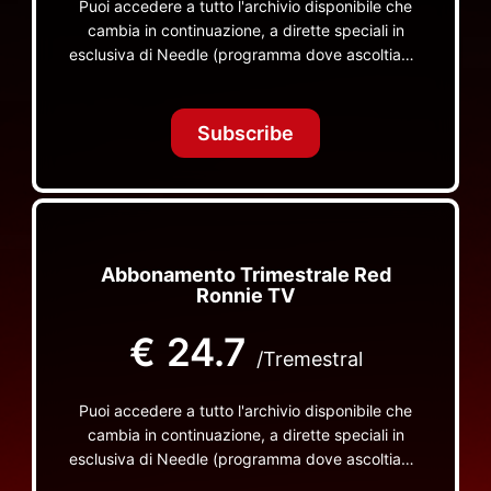
Puoi accedere a tutto l'archivio disponibile che
cambia in continuazione, a dirette speciali in
esclusiva di Needle (programma dove ascoltiamo
insieme vinili), le dirette intime Let's Spend
Tonight Together e altri programmi su Red Ronnie
TV non visibili da nessuna altra parte
Subscribe
Abbonamento Trimestrale Red
Ronnie TV
€
24.7
/Tremestral
Puoi accedere a tutto l'archivio disponibile che
cambia in continuazione, a dirette speciali in
esclusiva di Needle (programma dove ascoltiamo
insieme vinili), le dirette intime Let's Spend