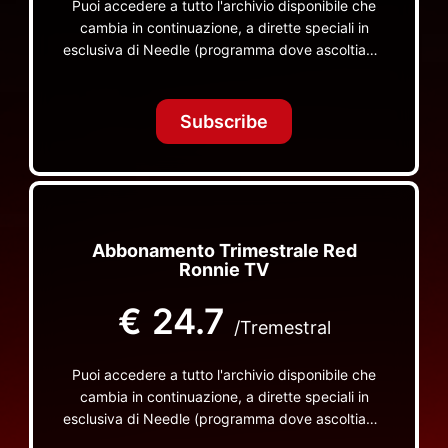
Puoi accedere a tutto l'archivio disponibile che
cambia in continuazione, a dirette speciali in
esclusiva di Needle (programma dove ascoltiamo
insieme vinili), le dirette intime Let's Spend
Tonight Together e altri programmi su Red Ronnie
TV non visibili da nessuna altra parte
Subscribe
Abbonamento Trimestrale Red
Ronnie TV
€
24.7
/Tremestral
Puoi accedere a tutto l'archivio disponibile che
cambia in continuazione, a dirette speciali in
esclusiva di Needle (programma dove ascoltiamo
insieme vinili), le dirette intime Let's Spend