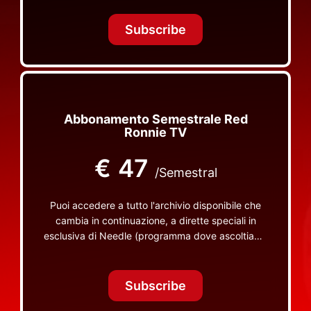
Tonight Together e altri programmi su Red Ronnie
TV non visibili da nessuna altra parte
Subscribe
Abbonamento Semestrale Red
Ronnie TV
€
47
/Semestral
Puoi accedere a tutto l'archivio disponibile che
cambia in continuazione, a dirette speciali in
esclusiva di Needle (programma dove ascoltiamo
insieme vinili), le dirette intime Let's Spend
Tonight Together e altri programmi su Red Ronnie
TV non visibili da nessuna altra parte
Subscribe