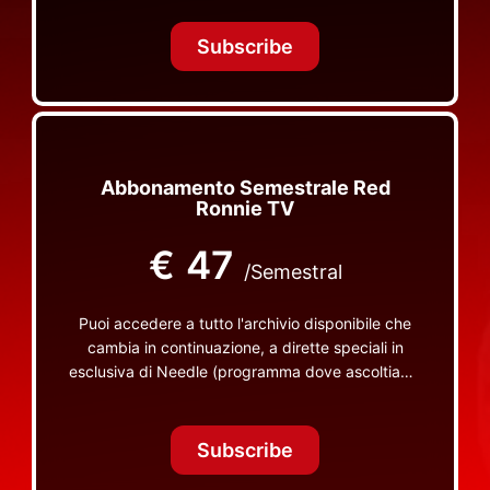
Tonight Together e altri programmi su Red Ronnie
TV non visibili da nessuna altra parte
Subscribe
Abbonamento Semestrale Red
Ronnie TV
€
47
/Semestral
Puoi accedere a tutto l'archivio disponibile che
cambia in continuazione, a dirette speciali in
esclusiva di Needle (programma dove ascoltiamo
insieme vinili), le dirette intime Let's Spend
Tonight Together e altri programmi su Red Ronnie
TV non visibili da nessuna altra parte
Subscribe