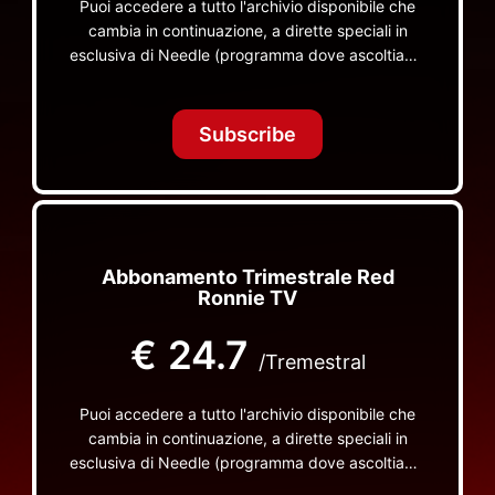
Puoi accedere a tutto l'archivio disponibile che
cambia in continuazione, a dirette speciali in
esclusiva di Needle (programma dove ascoltiamo
insieme vinili), le dirette intime Let's Spend
Tonight Together e altri programmi su Red Ronnie
TV non visibili da nessuna altra parte
Subscribe
Abbonamento Trimestrale Red
Ronnie TV
€
24.7
/Tremestral
Puoi accedere a tutto l'archivio disponibile che
cambia in continuazione, a dirette speciali in
esclusiva di Needle (programma dove ascoltiamo
insieme vinili), le dirette intime Let's Spend