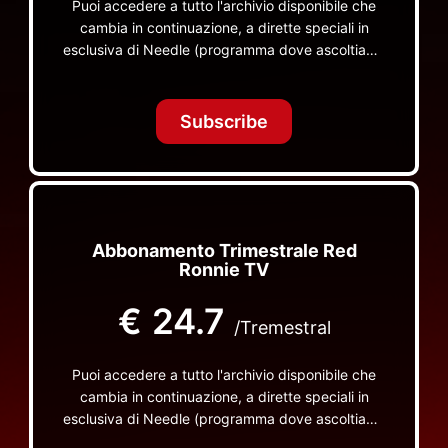
Puoi accedere a tutto l'archivio disponibile che
cambia in continuazione, a dirette speciali in
esclusiva di Needle (programma dove ascoltiamo
insieme vinili), le dirette intime Let's Spend
Tonight Together e altri programmi su Red Ronnie
TV non visibili da nessuna altra parte
Subscribe
Abbonamento Trimestrale Red
Ronnie TV
€
24.7
/Tremestral
Puoi accedere a tutto l'archivio disponibile che
cambia in continuazione, a dirette speciali in
esclusiva di Needle (programma dove ascoltiamo
insieme vinili), le dirette intime Let's Spend