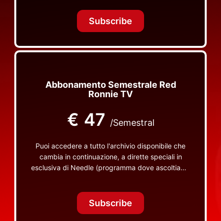
Tonight Together e altri programmi su Red Ronnie
TV non visibili da nessuna altra parte
Subscribe
Abbonamento Semestrale Red
Ronnie TV
€
47
/Semestral
Puoi accedere a tutto l'archivio disponibile che
cambia in continuazione, a dirette speciali in
esclusiva di Needle (programma dove ascoltiamo
insieme vinili), le dirette intime Let's Spend
Tonight Together e altri programmi su Red Ronnie
TV non visibili da nessuna altra parte
Subscribe