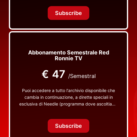
Tonight Together e altri programmi su Red Ronnie
TV non visibili da nessuna altra parte
Subscribe
Abbonamento Semestrale Red
Ronnie TV
€
47
/Semestral
Puoi accedere a tutto l'archivio disponibile che
cambia in continuazione, a dirette speciali in
esclusiva di Needle (programma dove ascoltiamo
insieme vinili), le dirette intime Let's Spend
Tonight Together e altri programmi su Red Ronnie
TV non visibili da nessuna altra parte
Subscribe