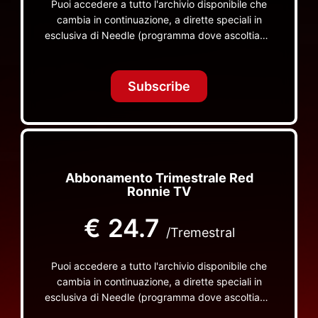
Puoi accedere a tutto l'archivio disponibile che
cambia in continuazione, a dirette speciali in
esclusiva di Needle (programma dove ascoltiamo
insieme vinili), le dirette intime Let's Spend
Tonight Together e altri programmi su Red Ronnie
TV non visibili da nessuna altra parte
Subscribe
Abbonamento Trimestrale Red
Ronnie TV
€
24.7
/Tremestral
Puoi accedere a tutto l'archivio disponibile che
cambia in continuazione, a dirette speciali in
esclusiva di Needle (programma dove ascoltiamo
insieme vinili), le dirette intime Let's Spend