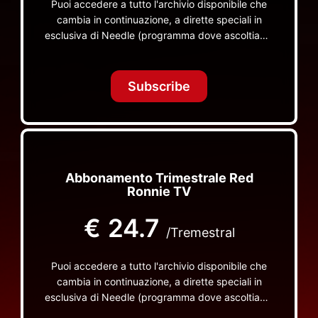
Puoi accedere a tutto l'archivio disponibile che
cambia in continuazione, a dirette speciali in
esclusiva di Needle (programma dove ascoltiamo
insieme vinili), le dirette intime Let's Spend
Tonight Together e altri programmi su Red Ronnie
TV non visibili da nessuna altra parte
Subscribe
Abbonamento Trimestrale Red
Ronnie TV
€
24.7
/Tremestral
Puoi accedere a tutto l'archivio disponibile che
cambia in continuazione, a dirette speciali in
esclusiva di Needle (programma dove ascoltiamo
insieme vinili), le dirette intime Let's Spend