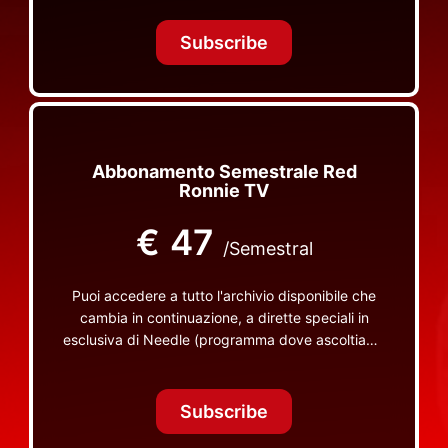
Tonight Together e altri programmi su Red Ronnie
TV non visibili da nessuna altra parte
Subscribe
Abbonamento Semestrale Red
Ronnie TV
€
47
/Semestral
Puoi accedere a tutto l'archivio disponibile che
cambia in continuazione, a dirette speciali in
esclusiva di Needle (programma dove ascoltiamo
insieme vinili), le dirette intime Let's Spend
Tonight Together e altri programmi su Red Ronnie
TV non visibili da nessuna altra parte
Subscribe