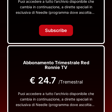
Puoi accedere a tutto l'archivio disponibile che
cambia in continuazione, a dirette speciali in
esclusiva di Needle (programma dove ascoltiamo
insieme vinili), le dirette intime Let's Spend
Tonight Together e altri programmi su Red Ronnie
TV non visibili da nessuna altra parte
Subscribe
Abbonamento Trimestrale Red
Ronnie TV
€
24.7
/Tremestral
Puoi accedere a tutto l'archivio disponibile che
cambia in continuazione, a dirette speciali in
esclusiva di Needle (programma dove ascoltiamo
insieme vinili), le dirette intime Let's Spend