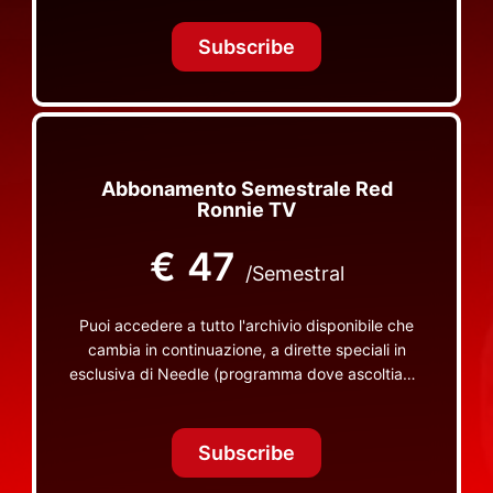
Tonight Together e altri programmi su Red Ronnie
TV non visibili da nessuna altra parte
Subscribe
Abbonamento Semestrale Red
Ronnie TV
€
47
/Semestral
Puoi accedere a tutto l'archivio disponibile che
cambia in continuazione, a dirette speciali in
esclusiva di Needle (programma dove ascoltiamo
insieme vinili), le dirette intime Let's Spend
Tonight Together e altri programmi su Red Ronnie
TV non visibili da nessuna altra parte
Subscribe