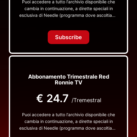
Puoi accedere a tutto l'archivio disponibile che
cambia in continuazione, a dirette speciali in
esclusiva di Needle (programma dove ascoltiamo
insieme vinili), le dirette intime Let's Spend
Tonight Together e altri programmi su Red Ronnie
TV non visibili da nessuna altra parte
Subscribe
Abbonamento Trimestrale Red
Ronnie TV
€
24.7
/Tremestral
Puoi accedere a tutto l'archivio disponibile che
cambia in continuazione, a dirette speciali in
esclusiva di Needle (programma dove ascoltiamo
insieme vinili), le dirette intime Let's Spend