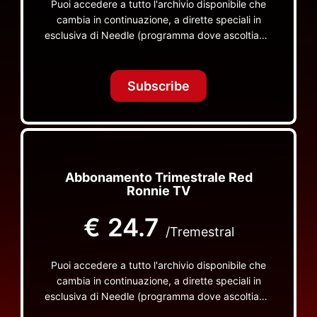
Puoi accedere a tutto l'archivio disponibile che
cambia in continuazione, a dirette speciali in
esclusiva di Needle (programma dove ascoltiamo
insieme vinili), le dirette intime Let's Spend
Tonight Together e altri programmi su Red Ronnie
TV non visibili da nessuna altra parte
Subscribe
Abbonamento Trimestrale Red
Ronnie TV
€
24.7
/Tremestral
Puoi accedere a tutto l'archivio disponibile che
cambia in continuazione, a dirette speciali in
esclusiva di Needle (programma dove ascoltiamo
insieme vinili), le dirette intime Let's Spend