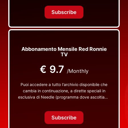
Tonight Together e altri programmi su Red Ronnie
TV non visibili da nessuna altra parte
Subscribe
Abbonamento Mensile Red Ronnie
TV
€
9.7
/Monthly
Puoi accedere a tutto l'archivio disponibile che
cambia in continuazione, a dirette speciali in
esclusiva di Needle (programma dove ascoltiamo
insieme vinili), le dirette intime Let's Spend
Tonight Together e altri programmi su Red Ronnie
TV non visibili da nessuna altra parte
Subscribe