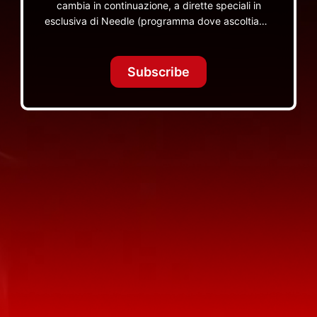
cambia in continuazione, a dirette speciali in
esclusiva di Needle (programma dove ascoltiamo
insieme vinili), le dirette intime Let's Spend
Tonight Together e altri programmi su Red Ronnie
TV non visibili da nessuna altra parte
Subscribe