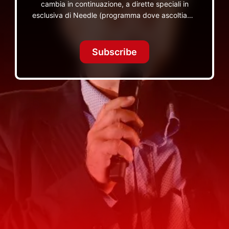
cambia in continuazione, a dirette speciali in
esclusiva di Needle (programma dove ascoltiamo
insieme vinili), le dirette intime Let's Spend
Tonight Together e altri programmi su Red Ronnie
TV non visibili da nessuna altra parte
Subscribe