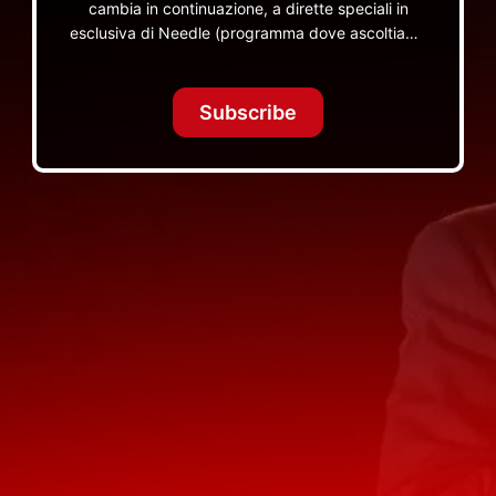
cambia in continuazione, a dirette speciali in
esclusiva di Needle (programma dove ascoltiamo
insieme vinili), le dirette intime Let's Spend
Tonight Together e altri programmi su Red Ronnie
TV non visibili da nessuna altra parte
Subscribe