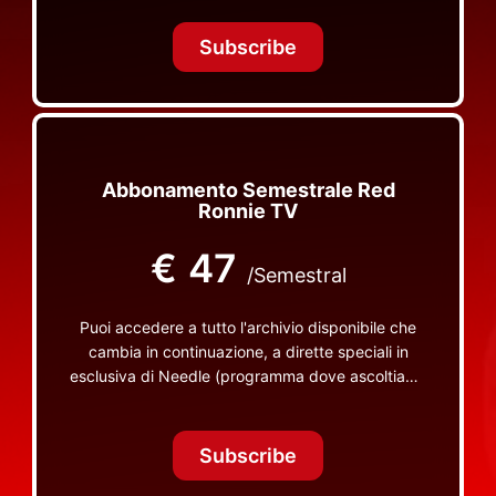
Tonight Together e altri programmi su Red Ronnie
TV non visibili da nessuna altra parte
Subscribe
Abbonamento Semestrale Red
Ronnie TV
€
47
/Semestral
Puoi accedere a tutto l'archivio disponibile che
cambia in continuazione, a dirette speciali in
esclusiva di Needle (programma dove ascoltiamo
insieme vinili), le dirette intime Let's Spend
Tonight Together e altri programmi su Red Ronnie
TV non visibili da nessuna altra parte
Subscribe