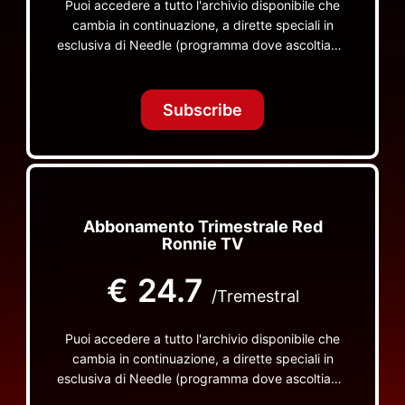
Puoi accedere a tutto l'archivio disponibile che
cambia in continuazione, a dirette speciali in
esclusiva di Needle (programma dove ascoltiamo
insieme vinili), le dirette intime Let's Spend
Tonight Together e altri programmi su Red Ronnie
TV non visibili da nessuna altra parte
Subscribe
Abbonamento Trimestrale Red
Ronnie TV
€
24.7
/Tremestral
Puoi accedere a tutto l'archivio disponibile che
cambia in continuazione, a dirette speciali in
esclusiva di Needle (programma dove ascoltiamo
insieme vinili), le dirette intime Let's Spend