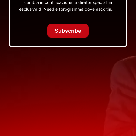
cambia in continuazione, a dirette speciali in
esclusiva di Needle (programma dove ascoltiamo
insieme vinili), le dirette intime Let's Spend
Tonight Together e altri programmi su Red Ronnie
TV non visibili da nessuna altra parte
Subscribe