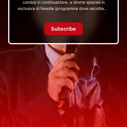
cambia in continuazione, a dirette speciali in
esclusiva di Needle (programma dove ascoltiamo
insieme vinili), le dirette intime Let's Spend
Tonight Together e altri programmi su Red Ronnie
TV non visibili da nessuna altra parte
Subscribe