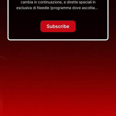
cambia in continuazione, a dirette speciali in
esclusiva di Needle (programma dove ascoltiamo
insieme vinili), le dirette intime Let's Spend
Tonight Together e altri programmi su Red Ronnie
TV non visibili da nessuna altra parte
Subscribe