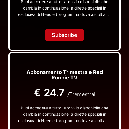
Puoi accedere a tutto l'archivio disponibile che
cambia in continuazione, a dirette speciali in
esclusiva di Needle (programma dove ascoltiamo
insieme vinili), le dirette intime Let's Spend
Tonight Together e altri programmi su Red Ronnie
TV non visibili da nessuna altra parte
Subscribe
Abbonamento Trimestrale Red
Ronnie TV
€
24.7
/Tremestral
Puoi accedere a tutto l'archivio disponibile che
cambia in continuazione, a dirette speciali in
esclusiva di Needle (programma dove ascoltiamo
insieme vinili), le dirette intime Let's Spend