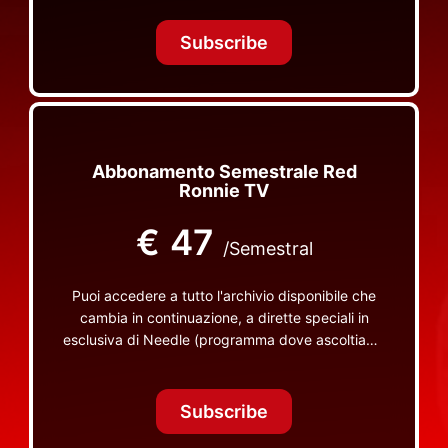
Tonight Together e altri programmi su Red Ronnie
TV non visibili da nessuna altra parte
Subscribe
Abbonamento Semestrale Red
Ronnie TV
€
47
/Semestral
Puoi accedere a tutto l'archivio disponibile che
cambia in continuazione, a dirette speciali in
esclusiva di Needle (programma dove ascoltiamo
insieme vinili), le dirette intime Let's Spend
Tonight Together e altri programmi su Red Ronnie
TV non visibili da nessuna altra parte
Subscribe