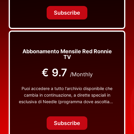
Tonight Together e altri programmi su Red Ronnie
TV non visibili da nessuna altra parte
Subscribe
Abbonamento Mensile Red Ronnie
TV
€
9.7
/Monthly
Puoi accedere a tutto l'archivio disponibile che
cambia in continuazione, a dirette speciali in
esclusiva di Needle (programma dove ascoltiamo
insieme vinili), le dirette intime Let's Spend
Tonight Together e altri programmi su Red Ronnie
TV non visibili da nessuna altra parte
Subscribe