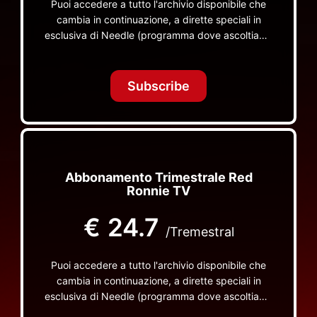
Puoi accedere a tutto l'archivio disponibile che
cambia in continuazione, a dirette speciali in
esclusiva di Needle (programma dove ascoltiamo
insieme vinili), le dirette intime Let's Spend
Tonight Together e altri programmi su Red Ronnie
TV non visibili da nessuna altra parte
Subscribe
Abbonamento Trimestrale Red
Ronnie TV
€
24.7
/Tremestral
Puoi accedere a tutto l'archivio disponibile che
cambia in continuazione, a dirette speciali in
esclusiva di Needle (programma dove ascoltiamo
insieme vinili), le dirette intime Let's Spend