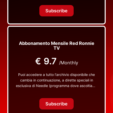
Tonight Together e altri programmi su Red Ronnie
TV non visibili da nessuna altra parte
Subscribe
Abbonamento Mensile Red Ronnie
TV
€
9.7
/Monthly
Puoi accedere a tutto l'archivio disponibile che
cambia in continuazione, a dirette speciali in
esclusiva di Needle (programma dove ascoltiamo
insieme vinili), le dirette intime Let's Spend
Tonight Together e altri programmi su Red Ronnie
TV non visibili da nessuna altra parte
Subscribe