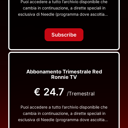
Puoi accedere a tutto l'archivio disponibile che
cambia in continuazione, a dirette speciali in
esclusiva di Needle (programma dove ascoltiamo
insieme vinili), le dirette intime Let's Spend
Tonight Together e altri programmi su Red Ronnie
TV non visibili da nessuna altra parte
Subscribe
Abbonamento Trimestrale Red
Ronnie TV
€
24.7
/Tremestral
Puoi accedere a tutto l'archivio disponibile che
cambia in continuazione, a dirette speciali in
esclusiva di Needle (programma dove ascoltiamo
insieme vinili), le dirette intime Let's Spend