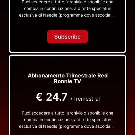
Puoi accedere a tutto l'archivio disponibile che
cambia in continuazione, a dirette speciali in
esclusiva di Needle (programma dove ascoltiamo
insieme vinili), le dirette intime Let's Spend
Tonight Together e altri programmi su Red Ronnie
TV non visibili da nessuna altra parte
Subscribe
Abbonamento Trimestrale Red
Ronnie TV
€
24.7
/Tremestral
Puoi accedere a tutto l'archivio disponibile che
cambia in continuazione, a dirette speciali in
esclusiva di Needle (programma dove ascoltiamo
insieme vinili), le dirette intime Let's Spend