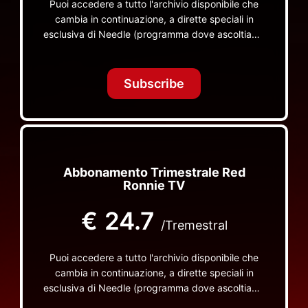
Puoi accedere a tutto l'archivio disponibile che
cambia in continuazione, a dirette speciali in
esclusiva di Needle (programma dove ascoltiamo
insieme vinili), le dirette intime Let's Spend
Tonight Together e altri programmi su Red Ronnie
TV non visibili da nessuna altra parte
Subscribe
Abbonamento Trimestrale Red
Ronnie TV
€
24.7
/Tremestral
Puoi accedere a tutto l'archivio disponibile che
cambia in continuazione, a dirette speciali in
esclusiva di Needle (programma dove ascoltiamo
insieme vinili), le dirette intime Let's Spend