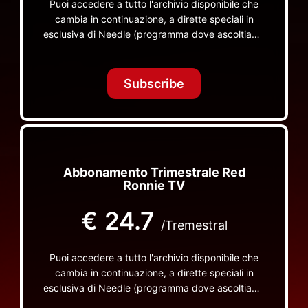
Puoi accedere a tutto l'archivio disponibile che
cambia in continuazione, a dirette speciali in
esclusiva di Needle (programma dove ascoltiamo
insieme vinili), le dirette intime Let's Spend
Tonight Together e altri programmi su Red Ronnie
TV non visibili da nessuna altra parte
Subscribe
Abbonamento Trimestrale Red
Ronnie TV
€
24.7
/Tremestral
Puoi accedere a tutto l'archivio disponibile che
cambia in continuazione, a dirette speciali in
esclusiva di Needle (programma dove ascoltiamo
insieme vinili), le dirette intime Let's Spend