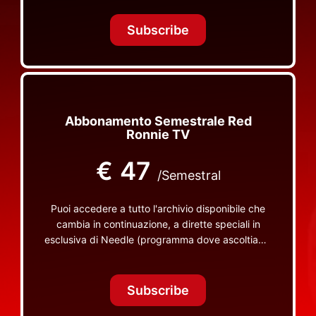
Tonight Together e altri programmi su Red Ronnie
TV non visibili da nessuna altra parte
Subscribe
Abbonamento Semestrale Red
Ronnie TV
€
47
/Semestral
Puoi accedere a tutto l'archivio disponibile che
cambia in continuazione, a dirette speciali in
esclusiva di Needle (programma dove ascoltiamo
insieme vinili), le dirette intime Let's Spend
Tonight Together e altri programmi su Red Ronnie
TV non visibili da nessuna altra parte
Subscribe