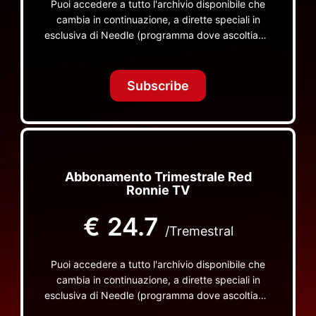
Puoi accedere a tutto l'archivio disponibile che
cambia in continuazione, a dirette speciali in
esclusiva di Needle (programma dove ascoltiamo
insieme vinili), le dirette intime Let's Spend
Tonight Together e altri programmi su Red Ronnie
TV non visibili da nessuna altra parte
Subscribe
Abbonamento Trimestrale Red
Ronnie TV
€
24.7
/Tremestral
Puoi accedere a tutto l'archivio disponibile che
cambia in continuazione, a dirette speciali in
esclusiva di Needle (programma dove ascoltiamo
insieme vinili), le dirette intime Let's Spend