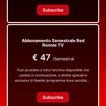
Tonight Together e altri programmi su Red Ronnie
TV non visibili da nessuna altra parte
Subscribe
Abbonamento Semestrale Red
Ronnie TV
€
47
/Semestral
Puoi accedere a tutto l'archivio disponibile che
cambia in continuazione, a dirette speciali in
esclusiva di Needle (programma dove ascoltiamo
insieme vinili), le dirette intime Let's Spend
Tonight Together e altri programmi su Red Ronnie
TV non visibili da nessuna altra parte
Subscribe