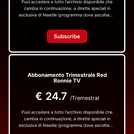
Puoi accedere a tutto l'archivio disponibile che
cambia in continuazione, a dirette speciali in
esclusiva di Needle (programma dove ascoltiamo
insieme vinili), le dirette intime Let's Spend
Tonight Together e altri programmi su Red Ronnie
TV non visibili da nessuna altra parte
Subscribe
Abbonamento Trimestrale Red
Ronnie TV
€
24.7
/Tremestral
Puoi accedere a tutto l'archivio disponibile che
cambia in continuazione, a dirette speciali in
esclusiva di Needle (programma dove ascoltiamo
insieme vinili), le dirette intime Let's Spend