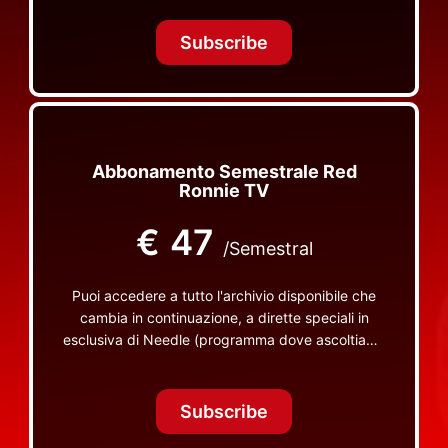
Tonight Together e altri programmi su Red Ronnie
TV non visibili da nessuna altra parte
Subscribe
Abbonamento Semestrale Red
Ronnie TV
€
47
/Semestral
Puoi accedere a tutto l'archivio disponibile che
cambia in continuazione, a dirette speciali in
esclusiva di Needle (programma dove ascoltiamo
insieme vinili), le dirette intime Let's Spend
Tonight Together e altri programmi su Red Ronnie
TV non visibili da nessuna altra parte
Subscribe