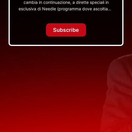
cambia in continuazione, a dirette speciali in
esclusiva di Needle (programma dove ascoltiamo
insieme vinili), le dirette intime Let's Spend
Tonight Together e altri programmi su Red Ronnie
TV non visibili da nessuna altra parte
Subscribe