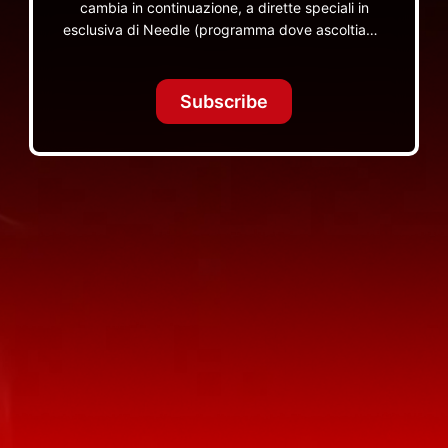
cambia in continuazione, a dirette speciali in
esclusiva di Needle (programma dove ascoltiamo
insieme vinili), le dirette intime Let's Spend
Tonight Together e altri programmi su Red Ronnie
TV non visibili da nessuna altra parte
Subscribe