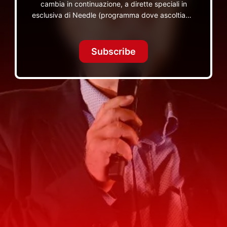
cambia in continuazione, a dirette speciali in
esclusiva di Needle (programma dove ascoltiamo
insieme vinili), le dirette intime Let's Spend
Tonight Together e altri programmi su Red Ronnie
TV non visibili da nessuna altra parte
Subscribe