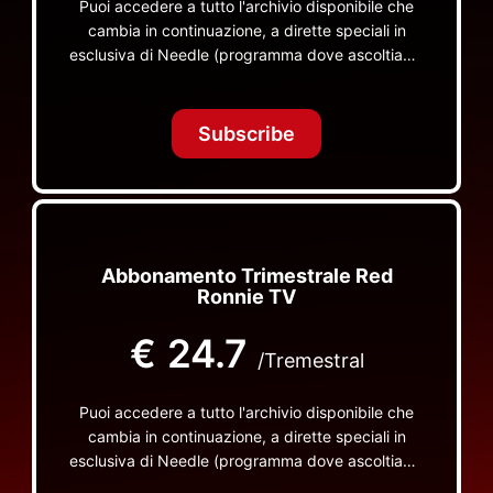
Puoi accedere a tutto l'archivio disponibile che
cambia in continuazione, a dirette speciali in
esclusiva di Needle (programma dove ascoltiamo
insieme vinili), le dirette intime Let's Spend
Tonight Together e altri programmi su Red Ronnie
TV non visibili da nessuna altra parte
Subscribe
Abbonamento Trimestrale Red
Ronnie TV
€
24.7
/Tremestral
Puoi accedere a tutto l'archivio disponibile che
cambia in continuazione, a dirette speciali in
esclusiva di Needle (programma dove ascoltiamo
insieme vinili), le dirette intime Let's Spend