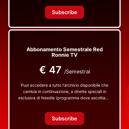
Tonight Together e altri programmi su Red Ronnie
TV non visibili da nessuna altra parte
Subscribe
Abbonamento Semestrale Red
Ronnie TV
€
47
/Semestral
Puoi accedere a tutto l'archivio disponibile che
cambia in continuazione, a dirette speciali in
esclusiva di Needle (programma dove ascoltiamo
insieme vinili), le dirette intime Let's Spend
Tonight Together e altri programmi su Red Ronnie
TV non visibili da nessuna altra parte
Subscribe