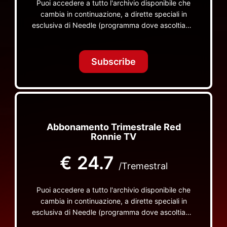
Puoi accedere a tutto l'archivio disponibile che
cambia in continuazione, a dirette speciali in
esclusiva di Needle (programma dove ascoltiamo
insieme vinili), le dirette intime Let's Spend
Tonight Together e altri programmi su Red Ronnie
TV non visibili da nessuna altra parte
Subscribe
Abbonamento Trimestrale Red
Ronnie TV
€
24.7
/Tremestral
Puoi accedere a tutto l'archivio disponibile che
cambia in continuazione, a dirette speciali in
esclusiva di Needle (programma dove ascoltiamo
insieme vinili), le dirette intime Let's Spend