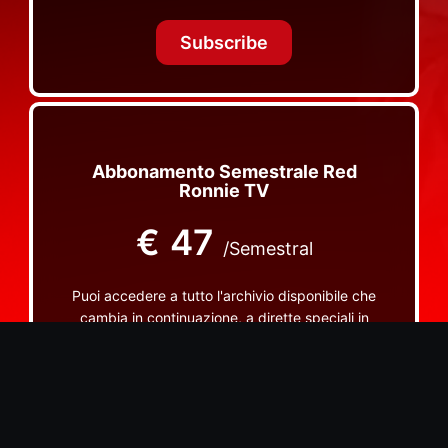
Tonight Together e altri programmi su Red Ronnie
TV non visibili da nessuna altra parte
Subscribe
Abbonamento Semestrale Red
Ronnie TV
€
47
/Semestral
Puoi accedere a tutto l'archivio disponibile che
cambia in continuazione, a dirette speciali in
esclusiva di Needle (programma dove ascoltiamo
insieme vinili), le dirette intime Let's Spend
Tonight Together e altri programmi su Red Ronnie
TV non visibili da nessuna altra parte
Subscribe