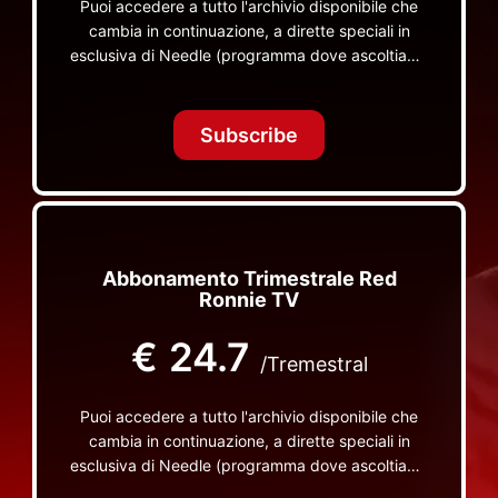
Puoi accedere a tutto l'archivio disponibile che
cambia in continuazione, a dirette speciali in
esclusiva di Needle (programma dove ascoltiamo
insieme vinili), le dirette intime Let's Spend
Tonight Together e altri programmi su Red Ronnie
TV non visibili da nessuna altra parte
Subscribe
Abbonamento Trimestrale Red
Ronnie TV
€
24.7
/Tremestral
Puoi accedere a tutto l'archivio disponibile che
cambia in continuazione, a dirette speciali in
esclusiva di Needle (programma dove ascoltiamo
insieme vinili), le dirette intime Let's Spend