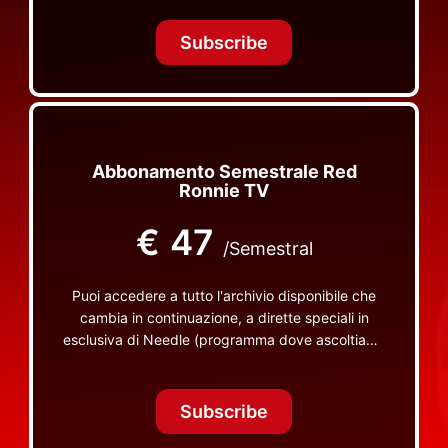
Tonight Together e altri programmi su Red Ronnie
TV non visibili da nessuna altra parte
Subscribe
Abbonamento Semestrale Red
Ronnie TV
€
47
/Semestral
Puoi accedere a tutto l'archivio disponibile che
cambia in continuazione, a dirette speciali in
esclusiva di Needle (programma dove ascoltiamo
insieme vinili), le dirette intime Let's Spend
Tonight Together e altri programmi su Red Ronnie
TV non visibili da nessuna altra parte
Subscribe