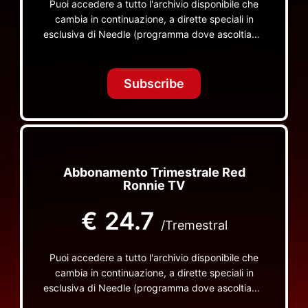
Puoi accedere a tutto l'archivio disponibile che
cambia in continuazione, a dirette speciali in
esclusiva di Needle (programma dove ascoltiamo
insieme vinili), le dirette intime Let's Spend
Tonight Together e altri programmi su Red Ronnie
TV non visibili da nessuna altra parte
Subscribe
Abbonamento Trimestrale Red
Ronnie TV
€
24.7
/Tremestral
Puoi accedere a tutto l'archivio disponibile che
cambia in continuazione, a dirette speciali in
esclusiva di Needle (programma dove ascoltiamo
insieme vinili), le dirette intime Let's Spend