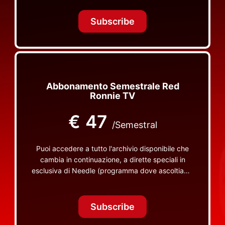
Tonight Together e altri programmi su Red Ronnie
TV non visibili da nessuna altra parte
Subscribe
Abbonamento Semestrale Red
Ronnie TV
€
47
/Semestral
Puoi accedere a tutto l'archivio disponibile che
cambia in continuazione, a dirette speciali in
esclusiva di Needle (programma dove ascoltiamo
insieme vinili), le dirette intime Let's Spend
Tonight Together e altri programmi su Red Ronnie
TV non visibili da nessuna altra parte
Subscribe