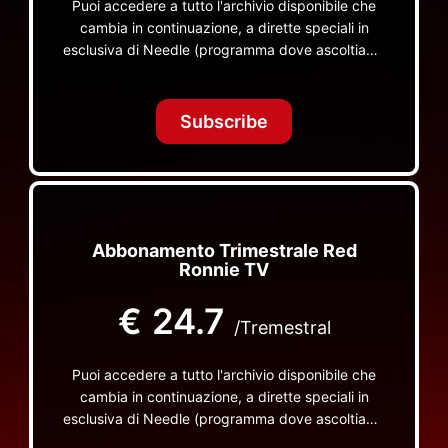
Puoi accedere a tutto l'archivio disponibile che
cambia in continuazione, a dirette speciali in
esclusiva di Needle (programma dove ascoltiamo
insieme vinili), le dirette intime Let's Spend
Tonight Together e altri programmi su Red Ronnie
TV non visibili da nessuna altra parte
Subscribe
Abbonamento Trimestrale Red
Ronnie TV
€
24.7
/Tremestral
Puoi accedere a tutto l'archivio disponibile che
cambia in continuazione, a dirette speciali in
esclusiva di Needle (programma dove ascoltiamo
insieme vinili), le dirette intime Let's Spend