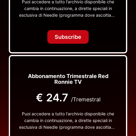
Puoi accedere a tutto l'archivio disponibile che
cambia in continuazione, a dirette speciali in
esclusiva di Needle (programma dove ascoltiamo
insieme vinili), le dirette intime Let's Spend
Tonight Together e altri programmi su Red Ronnie
TV non visibili da nessuna altra parte
Subscribe
Abbonamento Trimestrale Red
Ronnie TV
€
24.7
/Tremestral
Puoi accedere a tutto l'archivio disponibile che
cambia in continuazione, a dirette speciali in
esclusiva di Needle (programma dove ascoltiamo
insieme vinili), le dirette intime Let's Spend