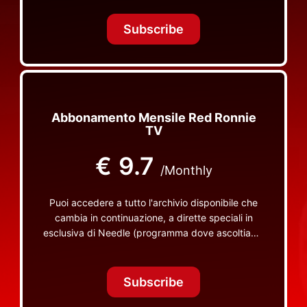
Tonight Together e altri programmi su Red Ronnie
TV non visibili da nessuna altra parte
Subscribe
Abbonamento Mensile Red Ronnie
TV
€
9.7
/Monthly
Puoi accedere a tutto l'archivio disponibile che
cambia in continuazione, a dirette speciali in
esclusiva di Needle (programma dove ascoltiamo
insieme vinili), le dirette intime Let's Spend
Tonight Together e altri programmi su Red Ronnie
TV non visibili da nessuna altra parte
Subscribe