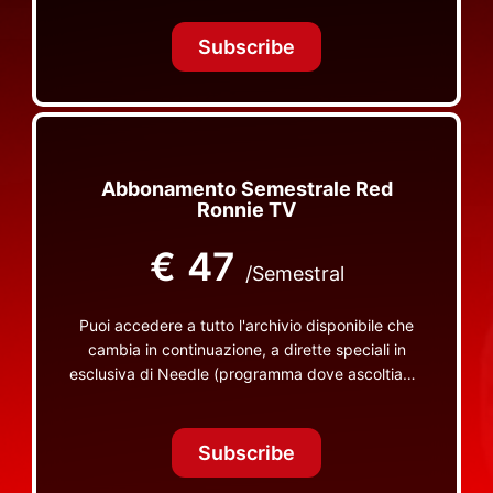
Tonight Together e altri programmi su Red Ronnie
TV non visibili da nessuna altra parte
Subscribe
Abbonamento Semestrale Red
Ronnie TV
€
47
/Semestral
Puoi accedere a tutto l'archivio disponibile che
cambia in continuazione, a dirette speciali in
esclusiva di Needle (programma dove ascoltiamo
insieme vinili), le dirette intime Let's Spend
Tonight Together e altri programmi su Red Ronnie
TV non visibili da nessuna altra parte
Subscribe