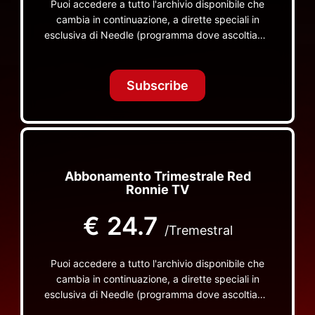
Puoi accedere a tutto l'archivio disponibile che
cambia in continuazione, a dirette speciali in
esclusiva di Needle (programma dove ascoltiamo
insieme vinili), le dirette intime Let's Spend
Tonight Together e altri programmi su Red Ronnie
TV non visibili da nessuna altra parte
Subscribe
Abbonamento Trimestrale Red
Ronnie TV
€
24.7
/Tremestral
Puoi accedere a tutto l'archivio disponibile che
cambia in continuazione, a dirette speciali in
esclusiva di Needle (programma dove ascoltiamo
insieme vinili), le dirette intime Let's Spend