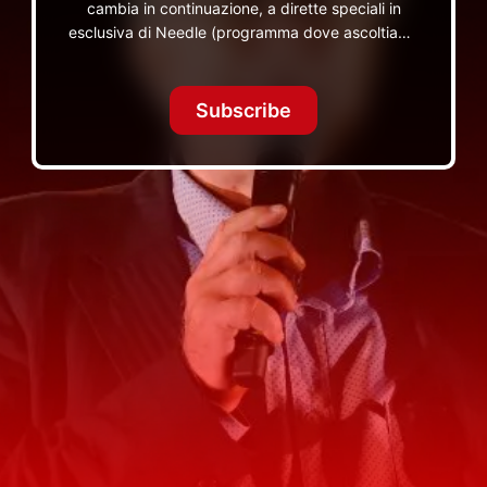
cambia in continuazione, a dirette speciali in
esclusiva di Needle (programma dove ascoltiamo
insieme vinili), le dirette intime Let's Spend
Tonight Together e altri programmi su Red Ronnie
TV non visibili da nessuna altra parte
Subscribe