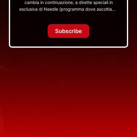
cambia in continuazione, a dirette speciali in
esclusiva di Needle (programma dove ascoltiamo
insieme vinili), le dirette intime Let's Spend
Tonight Together e altri programmi su Red Ronnie
TV non visibili da nessuna altra parte
Subscribe