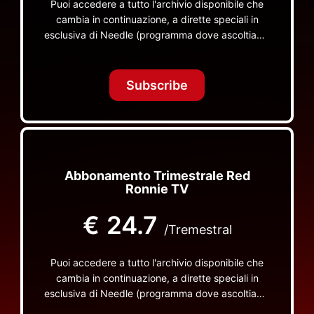
Puoi accedere a tutto l'archivio disponibile che
cambia in continuazione, a dirette speciali in
esclusiva di Needle (programma dove ascoltiamo
insieme vinili), le dirette intime Let's Spend
Tonight Together e altri programmi su Red Ronnie
TV non visibili da nessuna altra parte
Subscribe
Abbonamento Trimestrale Red
Ronnie TV
€
24.7
/Tremestral
Puoi accedere a tutto l'archivio disponibile che
cambia in continuazione, a dirette speciali in
esclusiva di Needle (programma dove ascoltiamo
insieme vinili), le dirette intime Let's Spend