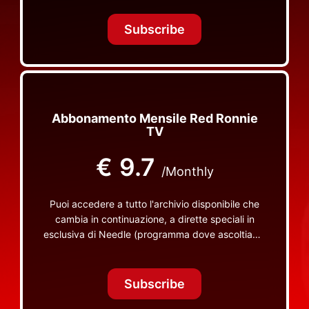
Tonight Together e altri programmi su Red Ronnie
TV non visibili da nessuna altra parte
Subscribe
Abbonamento Mensile Red Ronnie
TV
€
9.7
/Monthly
Puoi accedere a tutto l'archivio disponibile che
cambia in continuazione, a dirette speciali in
esclusiva di Needle (programma dove ascoltiamo
insieme vinili), le dirette intime Let's Spend
Tonight Together e altri programmi su Red Ronnie
TV non visibili da nessuna altra parte
Subscribe