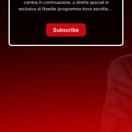
cambia in continuazione, a dirette speciali in
esclusiva di Needle (programma dove ascoltiamo
insieme vinili), le dirette intime Let's Spend
Tonight Together e altri programmi su Red Ronnie
TV non visibili da nessuna altra parte
Subscribe