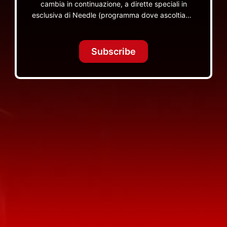
cambia in continuazione, a dirette speciali in
esclusiva di Needle (programma dove ascoltiamo
insieme vinili), le dirette intime Let's Spend
Tonight Together e altri programmi su Red Ronnie
TV non visibili da nessuna altra parte
Subscribe