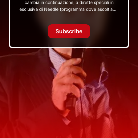
cambia in continuazione, a dirette speciali in
esclusiva di Needle (programma dove ascoltiamo
insieme vinili), le dirette intime Let's Spend
Tonight Together e altri programmi su Red Ronnie
TV non visibili da nessuna altra parte
Subscribe