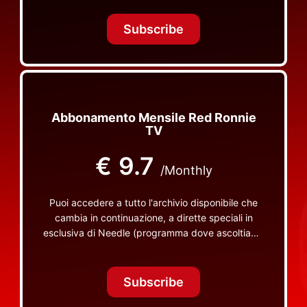
Tonight Together e altri programmi su Red Ronnie
TV non visibili da nessuna altra parte
Subscribe
Abbonamento Mensile Red Ronnie
TV
€
9.7
/Monthly
Puoi accedere a tutto l'archivio disponibile che
cambia in continuazione, a dirette speciali in
esclusiva di Needle (programma dove ascoltiamo
insieme vinili), le dirette intime Let's Spend
Tonight Together e altri programmi su Red Ronnie
TV non visibili da nessuna altra parte
Subscribe