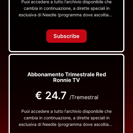
Puoi accedere a tutto l'archivio disponibile che
cambia in continuazione, a dirette speciali in
esclusiva di Needle (programma dove ascoltiamo
insieme vinili), le dirette intime Let's Spend
Tonight Together e altri programmi su Red Ronnie
TV non visibili da nessuna altra parte
Subscribe
Abbonamento Trimestrale Red
Ronnie TV
€
24.7
/Tremestral
Puoi accedere a tutto l'archivio disponibile che
cambia in continuazione, a dirette speciali in
esclusiva di Needle (programma dove ascoltiamo
insieme vinili), le dirette intime Let's Spend