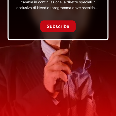
cambia in continuazione, a dirette speciali in
esclusiva di Needle (programma dove ascoltiamo
insieme vinili), le dirette intime Let's Spend
Tonight Together e altri programmi su Red Ronnie
TV non visibili da nessuna altra parte
Subscribe