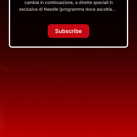
cambia in continuazione, a dirette speciali in
esclusiva di Needle (programma dove ascoltiamo
insieme vinili), le dirette intime Let's Spend
Tonight Together e altri programmi su Red Ronnie
TV non visibili da nessuna altra parte
Subscribe