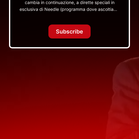
cambia in continuazione, a dirette speciali in
esclusiva di Needle (programma dove ascoltiamo
insieme vinili), le dirette intime Let's Spend
Tonight Together e altri programmi su Red Ronnie
TV non visibili da nessuna altra parte
Subscribe