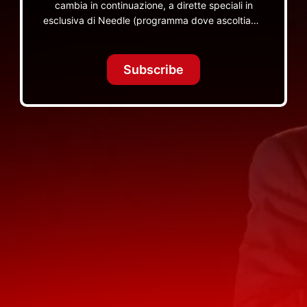
cambia in continuazione, a dirette speciali in
esclusiva di Needle (programma dove ascoltiamo
insieme vinili), le dirette intime Let's Spend
Tonight Together e altri programmi su Red Ronnie
TV non visibili da nessuna altra parte
Subscribe