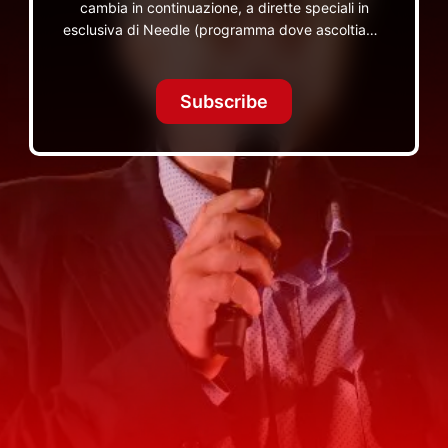
cambia in continuazione, a dirette speciali in
esclusiva di Needle (programma dove ascoltiamo
insieme vinili), le dirette intime Let's Spend
Tonight Together e altri programmi su Red Ronnie
TV non visibili da nessuna altra parte
Subscribe