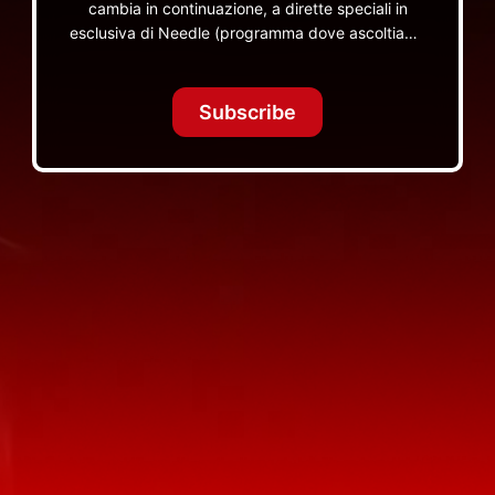
cambia in continuazione, a dirette speciali in
esclusiva di Needle (programma dove ascoltiamo
insieme vinili), le dirette intime Let's Spend
Tonight Together e altri programmi su Red Ronnie
TV non visibili da nessuna altra parte
Subscribe