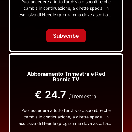
Puoi accedere a tutto l'archivio disponibile che
cambia in continuazione, a dirette speciali in
esclusiva di Needle (programma dove ascoltiamo
insieme vinili), le dirette intime Let's Spend
Tonight Together e altri programmi su Red Ronnie
TV non visibili da nessuna altra parte
Subscribe
Abbonamento Trimestrale Red
Ronnie TV
€
24.7
/Tremestral
Puoi accedere a tutto l'archivio disponibile che
cambia in continuazione, a dirette speciali in
esclusiva di Needle (programma dove ascoltiamo
insieme vinili), le dirette intime Let's Spend