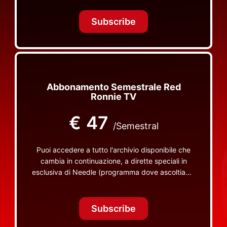
Tonight Together e altri programmi su Red Ronnie
TV non visibili da nessuna altra parte
Subscribe
Abbonamento Semestrale Red
Ronnie TV
€
47
/Semestral
Puoi accedere a tutto l'archivio disponibile che
cambia in continuazione, a dirette speciali in
esclusiva di Needle (programma dove ascoltiamo
insieme vinili), le dirette intime Let's Spend
Tonight Together e altri programmi su Red Ronnie
TV non visibili da nessuna altra parte
Subscribe