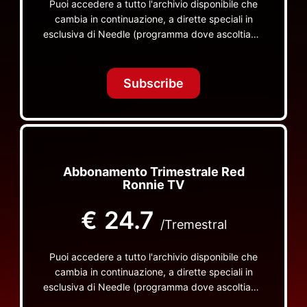
Puoi accedere a tutto l'archivio disponibile che
cambia in continuazione, a dirette speciali in
esclusiva di Needle (programma dove ascoltiamo
insieme vinili), le dirette intime Let's Spend
Tonight Together e altri programmi su Red Ronnie
TV non visibili da nessuna altra parte
Subscribe
Abbonamento Trimestrale Red
Ronnie TV
€
24.7
/Tremestral
Puoi accedere a tutto l'archivio disponibile che
cambia in continuazione, a dirette speciali in
esclusiva di Needle (programma dove ascoltiamo
insieme vinili), le dirette intime Let's Spend