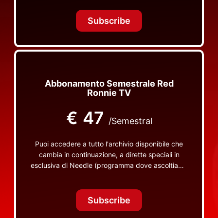
Tonight Together e altri programmi su Red Ronnie
TV non visibili da nessuna altra parte
Subscribe
Abbonamento Semestrale Red
Ronnie TV
€
47
/Semestral
Puoi accedere a tutto l'archivio disponibile che
cambia in continuazione, a dirette speciali in
esclusiva di Needle (programma dove ascoltiamo
insieme vinili), le dirette intime Let's Spend
Tonight Together e altri programmi su Red Ronnie
TV non visibili da nessuna altra parte
Subscribe