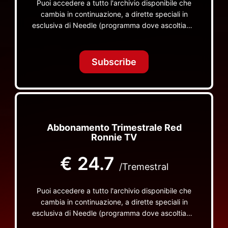
Puoi accedere a tutto l'archivio disponibile che
cambia in continuazione, a dirette speciali in
esclusiva di Needle (programma dove ascoltiamo
insieme vinili), le dirette intime Let's Spend
Tonight Together e altri programmi su Red Ronnie
TV non visibili da nessuna altra parte
Subscribe
Abbonamento Trimestrale Red
Ronnie TV
€
24.7
/Tremestral
Puoi accedere a tutto l'archivio disponibile che
cambia in continuazione, a dirette speciali in
esclusiva di Needle (programma dove ascoltiamo
insieme vinili), le dirette intime Let's Spend