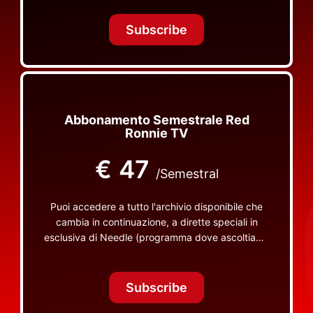
Tonight Together e altri programmi su Red Ronnie
TV non visibili da nessuna altra parte
Subscribe
Abbonamento Semestrale Red
Ronnie TV
€
47
/Semestral
Puoi accedere a tutto l'archivio disponibile che
cambia in continuazione, a dirette speciali in
esclusiva di Needle (programma dove ascoltiamo
insieme vinili), le dirette intime Let's Spend
Tonight Together e altri programmi su Red Ronnie
TV non visibili da nessuna altra parte
Subscribe