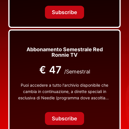
Tonight Together e altri programmi su Red Ronnie
TV non visibili da nessuna altra parte
Subscribe
Abbonamento Semestrale Red
Ronnie TV
€
47
/Semestral
Puoi accedere a tutto l'archivio disponibile che
cambia in continuazione, a dirette speciali in
esclusiva di Needle (programma dove ascoltiamo
insieme vinili), le dirette intime Let's Spend
Tonight Together e altri programmi su Red Ronnie
TV non visibili da nessuna altra parte
Subscribe