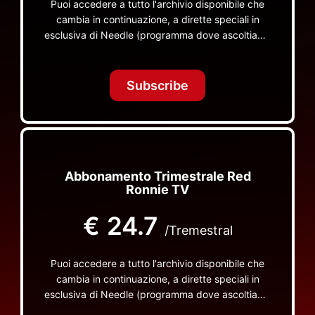
Puoi accedere a tutto l'archivio disponibile che
cambia in continuazione, a dirette speciali in
esclusiva di Needle (programma dove ascoltiamo
insieme vinili), le dirette intime Let's Spend
Tonight Together e altri programmi su Red Ronnie
TV non visibili da nessuna altra parte
Subscribe
Abbonamento Trimestrale Red
Ronnie TV
€
24.7
/Tremestral
Puoi accedere a tutto l'archivio disponibile che
cambia in continuazione, a dirette speciali in
esclusiva di Needle (programma dove ascoltiamo
insieme vinili), le dirette intime Let's Spend