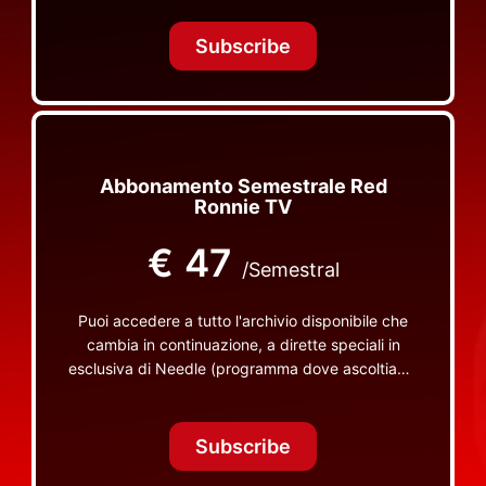
Tonight Together e altri programmi su Red Ronnie
TV non visibili da nessuna altra parte
Subscribe
Abbonamento Semestrale Red
Ronnie TV
€
47
/Semestral
Puoi accedere a tutto l'archivio disponibile che
cambia in continuazione, a dirette speciali in
esclusiva di Needle (programma dove ascoltiamo
insieme vinili), le dirette intime Let's Spend
Tonight Together e altri programmi su Red Ronnie
TV non visibili da nessuna altra parte
Subscribe