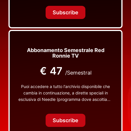
Tonight Together e altri programmi su Red Ronnie
TV non visibili da nessuna altra parte
Subscribe
Abbonamento Semestrale Red
Ronnie TV
€
47
/Semestral
Puoi accedere a tutto l'archivio disponibile che
cambia in continuazione, a dirette speciali in
esclusiva di Needle (programma dove ascoltiamo
insieme vinili), le dirette intime Let's Spend
Tonight Together e altri programmi su Red Ronnie
TV non visibili da nessuna altra parte
Subscribe