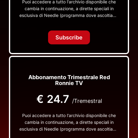
Puoi accedere a tutto l'archivio disponibile che
cambia in continuazione, a dirette speciali in
esclusiva di Needle (programma dove ascoltiamo
insieme vinili), le dirette intime Let's Spend
Tonight Together e altri programmi su Red Ronnie
TV non visibili da nessuna altra parte
Subscribe
Abbonamento Trimestrale Red
Ronnie TV
€
24.7
/Tremestral
Puoi accedere a tutto l'archivio disponibile che
cambia in continuazione, a dirette speciali in
esclusiva di Needle (programma dove ascoltiamo
insieme vinili), le dirette intime Let's Spend