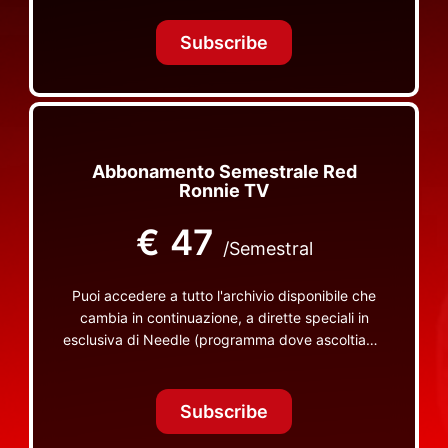
Tonight Together e altri programmi su Red Ronnie
TV non visibili da nessuna altra parte
Subscribe
Abbonamento Semestrale Red
Ronnie TV
€
47
/Semestral
Puoi accedere a tutto l'archivio disponibile che
cambia in continuazione, a dirette speciali in
esclusiva di Needle (programma dove ascoltiamo
insieme vinili), le dirette intime Let's Spend
Tonight Together e altri programmi su Red Ronnie
TV non visibili da nessuna altra parte
Subscribe