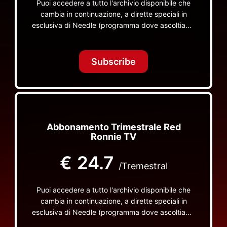
Puoi accedere a tutto l'archivio disponibile che
cambia in continuazione, a dirette speciali in
esclusiva di Needle (programma dove ascoltiamo
insieme vinili), le dirette intime Let's Spend
Tonight Together e altri programmi su Red Ronnie
TV non visibili da nessuna altra parte
Subscribe
Abbonamento Trimestrale Red
Ronnie TV
€
24.7
/Tremestral
Puoi accedere a tutto l'archivio disponibile che
cambia in continuazione, a dirette speciali in
esclusiva di Needle (programma dove ascoltiamo
insieme vinili), le dirette intime Let's Spend