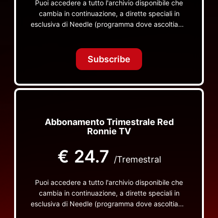
Puoi accedere a tutto l'archivio disponibile che
cambia in continuazione, a dirette speciali in
esclusiva di Needle (programma dove ascoltiamo
insieme vinili), le dirette intime Let's Spend
Tonight Together e altri programmi su Red Ronnie
TV non visibili da nessuna altra parte
Subscribe
Abbonamento Trimestrale Red
Ronnie TV
€
24.7
/Tremestral
Puoi accedere a tutto l'archivio disponibile che
cambia in continuazione, a dirette speciali in
esclusiva di Needle (programma dove ascoltiamo
insieme vinili), le dirette intime Let's Spend