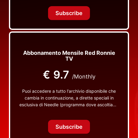
Tonight Together e altri programmi su Red Ronnie
TV non visibili da nessuna altra parte
Subscribe
Abbonamento Mensile Red Ronnie
TV
€
9.7
/Monthly
Puoi accedere a tutto l'archivio disponibile che
cambia in continuazione, a dirette speciali in
esclusiva di Needle (programma dove ascoltiamo
insieme vinili), le dirette intime Let's Spend
Tonight Together e altri programmi su Red Ronnie
TV non visibili da nessuna altra parte
Subscribe