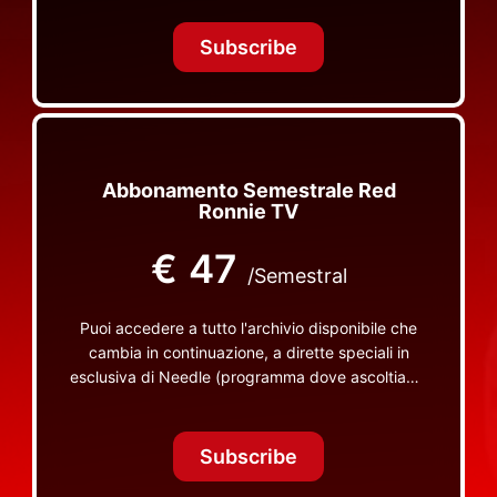
Tonight Together e altri programmi su Red Ronnie
TV non visibili da nessuna altra parte
Subscribe
Abbonamento Semestrale Red
Ronnie TV
€
47
/Semestral
Puoi accedere a tutto l'archivio disponibile che
cambia in continuazione, a dirette speciali in
esclusiva di Needle (programma dove ascoltiamo
insieme vinili), le dirette intime Let's Spend
Tonight Together e altri programmi su Red Ronnie
TV non visibili da nessuna altra parte
Subscribe