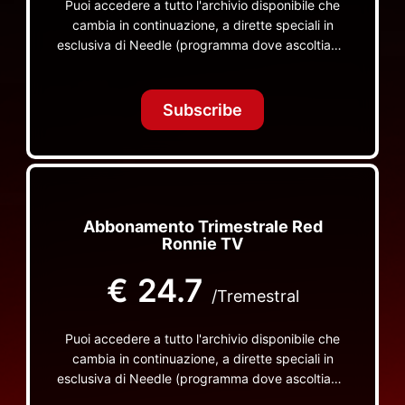
Puoi accedere a tutto l'archivio disponibile che
cambia in continuazione, a dirette speciali in
esclusiva di Needle (programma dove ascoltiamo
insieme vinili), le dirette intime Let's Spend
Tonight Together e altri programmi su Red Ronnie
TV non visibili da nessuna altra parte
Subscribe
Abbonamento Trimestrale Red
Ronnie TV
€
24.7
/Tremestral
Puoi accedere a tutto l'archivio disponibile che
cambia in continuazione, a dirette speciali in
esclusiva di Needle (programma dove ascoltiamo
insieme vinili), le dirette intime Let's Spend