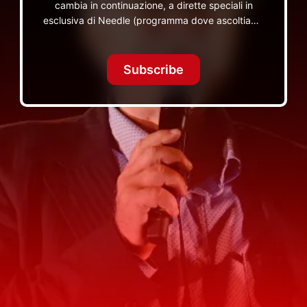
cambia in continuazione, a dirette speciali in
esclusiva di Needle (programma dove ascoltiamo
insieme vinili), le dirette intime Let's Spend
Tonight Together e altri programmi su Red Ronnie
TV non visibili da nessuna altra parte
Subscribe