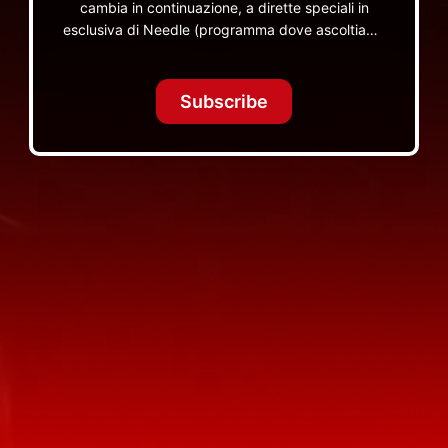
cambia in continuazione, a dirette speciali in
esclusiva di Needle (programma dove ascoltiamo
insieme vinili), le dirette intime Let's Spend
Tonight Together e altri programmi su Red Ronnie
TV non visibili da nessuna altra parte
Subscribe