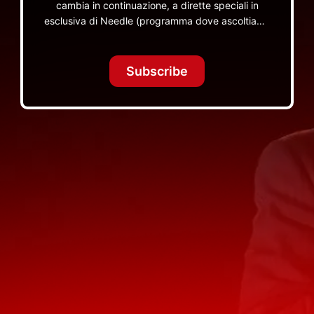
cambia in continuazione, a dirette speciali in
esclusiva di Needle (programma dove ascoltiamo
insieme vinili), le dirette intime Let's Spend
Tonight Together e altri programmi su Red Ronnie
TV non visibili da nessuna altra parte
Subscribe