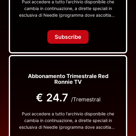
Puoi accedere a tutto l'archivio disponibile che
cambia in continuazione, a dirette speciali in
esclusiva di Needle (programma dove ascoltiamo
insieme vinili), le dirette intime Let's Spend
Tonight Together e altri programmi su Red Ronnie
TV non visibili da nessuna altra parte
Subscribe
Abbonamento Trimestrale Red
Ronnie TV
€
24.7
/Tremestral
Puoi accedere a tutto l'archivio disponibile che
cambia in continuazione, a dirette speciali in
esclusiva di Needle (programma dove ascoltiamo
insieme vinili), le dirette intime Let's Spend