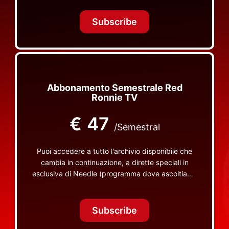
Tonight Together e altri programmi su Red Ronnie
TV non visibili da nessuna altra parte
Subscribe
Abbonamento Semestrale Red
Ronnie TV
€
47
/Semestral
Puoi accedere a tutto l'archivio disponibile che
cambia in continuazione, a dirette speciali in
esclusiva di Needle (programma dove ascoltiamo
insieme vinili), le dirette intime Let's Spend
Tonight Together e altri programmi su Red Ronnie
TV non visibili da nessuna altra parte
Subscribe