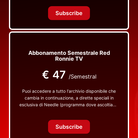
Tonight Together e altri programmi su Red Ronnie
TV non visibili da nessuna altra parte
Subscribe
Abbonamento Semestrale Red
Ronnie TV
€
47
/Semestral
Puoi accedere a tutto l'archivio disponibile che
cambia in continuazione, a dirette speciali in
esclusiva di Needle (programma dove ascoltiamo
insieme vinili), le dirette intime Let's Spend
Tonight Together e altri programmi su Red Ronnie
TV non visibili da nessuna altra parte
Subscribe